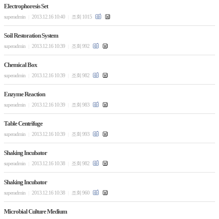
Electrophoresis Set
superadmin
2013.12.16 10:40
조회 1015
|
|
Soil Restoration System
superadmin
2013.12.16 10:39
조회 992
|
|
Chemical Box
superadmin
2013.12.16 10:39
조회 982
|
|
Enzyme Reaction
superadmin
2013.12.16 10:39
조회 983
|
|
Table Centrifuge
superadmin
2013.12.16 10:39
조회 993
|
|
Shaking Incubator
superadmin
2013.12.16 10:38
조회 982
|
|
Shaking Incubator
superadmin
2013.12.16 10:38
조회 960
|
|
Microbial Culture Medium