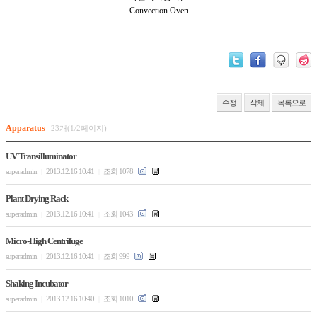
Convection Oven
수정
삭제
목록으로
Apparatus
23개(1/2페이지)
UV Transilluminator
superadmin
2013.12.16 10:41
조회 1078
|
|
Plant Drying Rack
superadmin
2013.12.16 10:41
조회 1043
|
|
Micro-High Centrifuge
superadmin
2013.12.16 10:41
조회 999
|
|
Shaking Incubator
superadmin
2013.12.16 10:40
조회 1010
|
|