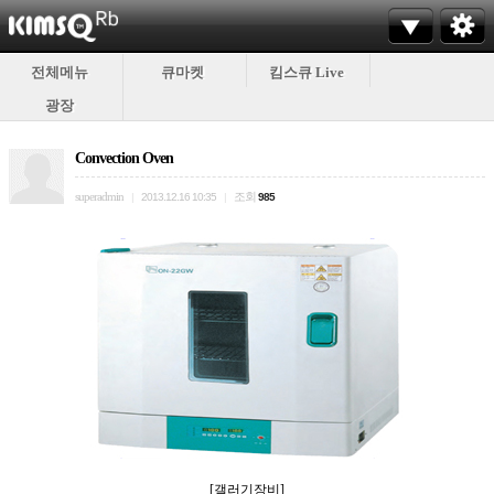
전체메뉴
큐마켓
킴스큐 Live
광장
Convection Oven
superadmin
조회
|
2013.12.16 10:35
|
985
[갤러기장비]