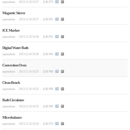
superadmin
2013.12.16 10:37
조회 979
|
|
Magnetic Stirrer
superadmin
2013.12.16 10:37
조회 981
|
|
ICE Marker
superadmin
2013.12.16 10:36
조회 991
|
|
Digital Water Bath
superadmin
2013.12.16 10:36
조회 994
|
|
Convection Oven
superadmin
2013.12.16 10:35
조회 986
|
|
Clean Bench
superadmin
2013.12.16 10:35
조회 998
|
|
Bath Circulator
superadmin
2013.12.16 10:35
조회 989
|
|
Microbalance
superadmin
2013.12.16 10:34
조회 970
|
|