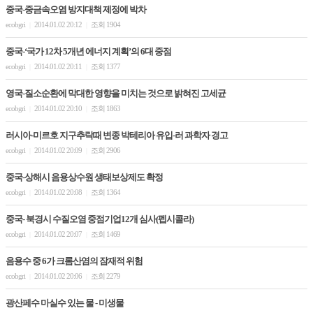
중국-중금속오염 방지대책 제정에 박차
ecobgri
2014.01.02 20:12
조회 1904
|
|
중국-‘국가 12차 5개년 에너지 계획’의 6대 중점
ecobgri
2014.01.02 20:11
조회 1377
|
|
영국-질소순환에 막대한 영향을 미치는 것으로 밝혀진 고세균
ecobgri
2014.01.02 20:10
조회 1863
|
|
러시아-미르호 지구추락때 변종 박테리아 유입-러 과학자 경고
ecobgri
2014.01.02 20:09
조회 2906
|
|
중국-상해시 음용상수원 생태보상제도 확정
ecobgri
2014.01.02 20:08
조회 1364
|
|
중국- 북경시 수질오염 중점기업12개 심사(펩시콜라)
ecobgri
2014.01.02 20:07
조회 1469
|
|
음용수 중 6가 크롬산염의 잠재적 위험
ecobgri
2014.01.02 20:06
조회 2279
|
|
광산페수 마실수 있는 물 - 미생물