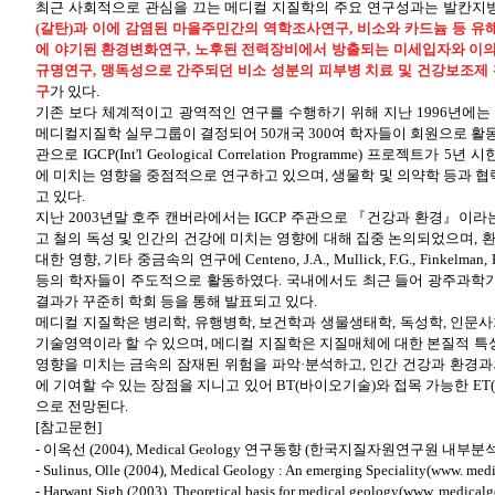
최근 사회적으로 관심을 끄는 메디컬 지질학의 주요 연구성과는 발칸
(갈탄)과 이에 감염된 마을주민간의 역학조사연구, 비소와 카드늄 등 
에 야기된 환경변화연구, 노후된 전력장비에서 방출되는 미세입자와 이의
규명연구, 맹독성으로 간주되던 비소 성분의 피부병 치료 및 건강보조제 
구
가 있다.
기존 보다 체계적이고 광역적인 연구를 수행하기 위해 지난 1996년에는 
메디컬지질학 실무그룹이 결정되어 50개국 300여 학자들이 회원으로 활동하고
관으로 IGCP(Int'l Geological Correlation Programme) 프로젝
에 미치는 영향을 중점적으로 연구하고 있으며, 생물학 및 의약학 등과 
고 있다.
지난 2003년말 호주 캔버라에서는 IGCP 주관으로 『건강과 환경』이
고 철의 독성 및 인간의 건강에 미치는 영향에 대해 집중 논의되었으며, 
대한 영향, 기타 중금속의 연구에 Centeno, J.A., Mullick, F.G., Finkelman, R
등의 학자들이 주도적으로 활동하였다. 국내에서도 최근 들어 광주과학
결과가 꾸준히 학회 등을 통해 발표되고 있다.
메디컬 지질학은 병리학, 유행병학, 보건학과 생물생태학, 독성학, 인문사
기술영역이라 할 수 있으며, 메디컬 지질학은 지질매체에 대한 본질적 
영향을 미치는 금속의 잠재된 위험을 파악·분석하고, 인간 건강과 환경과
에 기여할 수 있는 장점을 지니고 있어 BT(바이오기술)와 접목 가능한 ET
으로 전망된다.
[참고문헌]
- 이옥선 (2004), Medical Geology 연구동향 (한국지질자원연구원 내부분
- Sulinus, Olle (2004), Medical Geology : An emerging Speciality(www. med
- Harwant Sigh (2003), Theoretical basis for medical geology(www. medicalg