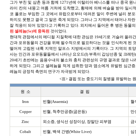
그가 부친 및 삼촌 등과 함께 1271년에 이탈리아 베니스를 떠나 중국 원
라이 칸의 내몽고 여름 거처에 도착했고, 황제에 의해 벼슬을 받아 일시
코 폴로는 부임한 그 곳에서 유럽으로부터 데려온 말이 주변에 널리 분포
하지도 못했고 결국 그 말은 죽게 되었다. 그러나 그 지역에서 태어나 자란
잘 적응이 되어 있었다고 기록하고 있다. 외지에서 들어온 후 병든 동물
된 셀레늄(Se)에 중독된
것이었다.
현대적 관점에서의 메디컬 지질학에 대한 관심은 19세기로 거슬러 올라간
간과 포유동물의 건강을 위해 필수적으로 필요하다는 것을 인식하게 된 것
떨어져 고립된 내륙 지역인 알프스 지방에서의 기록이다. 그 지역의 토
사는 인간과 포유동물들에서 나타난 요오드(I) 부족이 갑상선종 및 크레틴(Cr
20세기 초반에는 음용수내의 불소와 충치 관련성의 규명 결과로 많은 
하게 되었다. 그리고 셀레늄을 적게 섭취한 양과 염소에게 유발된 심근증
레늄의 긍정적 측면의 연구가 자극받게 되었다.
<표> 결핍 또는 중도기의 질병을 유발하는 
원 소
결 핍
Iron
빈혈(Anaemia)
혈색
Copper
빈혈, 척추만공증(굽은등)
만
Zinc
외소증, 생식선 성장이상, 장말단 피부염
금
Cobalt
빈혈, 백색 간병(White Liver)
심장