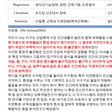
Magnesium
생식선기능장애, 경련, 근육기형, 요로결석
(사
Chromium
포도당 신진대사 장애
신장
Selenium
간질환, 근육성 이영양증(백색근육병)
알
자료원 : Olle Selinus(2004)
우리가 사는 지구는 산업화에 이은 인간생활의 발전과 함께 유해물질 사
화 작용으로 유해물질의 환경 편입이 증가되었다. 그 결과로 자연적으로 균
량이 턱없이 부족하거나 많아지게 되는 등 불균형이 초래
되었다.
이러한 환경적 불균형은 인간의 건강에 치명적인 영향을 주었고, 미네랄 
은 특정 지역에서 고립되어 장기적으로 음식을 해결해온 인간의 건강에 
네슘, 철, 구리, 아연 등은 동식물에 필수적임에도 불구하고 과다하게 섭
비소, 카드늄, 납, 알루미늄과 같은 원소들은 인간에게는 치명적인데 비
것으로 밝혀졌다
.
메디컬 지질학은 이처럼 인간을 둘러싼 지구환경, 특히 자연환경이 인간을
지적하고, 환경을 이루는 가장 기본적인 요소인 지구구성 물질의 작용에 
물질을 분석하는 것이 기본이 된다. 특히 인간에게 영향을 끼치는 물질에 
메디컬 지질학의 최근 주요연구 분야는 1) 환경 요소연구로서 암석매체와
학 및 암석-유체간 상호작용연구가 해당되고, 2) 지구시스템의 과정연구
한 연구를 기반으로 한 암권, 수권, 대기권 간의 프로세스 및 상호작용 연구
자연환경 내 독성물질의 부정적 효과 및 잠재적 영향을 규명하는 것이 포함
복합적인 종합 분석연구가 해당된다.