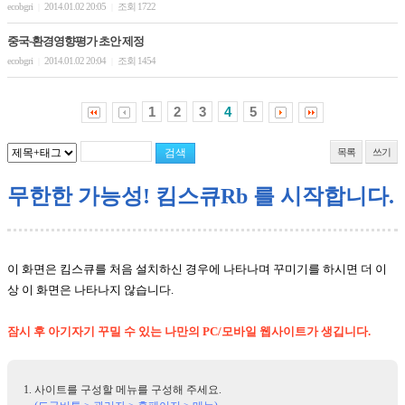
ecobgri
2014.01.02 20:05
조회 1722
|
|
중국-환경영향평가 초안 제정
ecobgri
2014.01.02 20:04
조회 1454
|
|
1
2
3
4
5
목록
쓰기
무한한 가능성! 킴스큐Rb 를 시작합니다.
이 화면은 킴스큐를 처음 설치하신 경우에 나타나며 꾸미기를 하시면 더 이
상 이 화면은 나타나지 않습니다.
잠시 후 아기자기 꾸밀 수 있는 나만의 PC/모바일 웹사이트가 생깁니다.
사이트를 구성할 메뉴를 구성해 주세요.