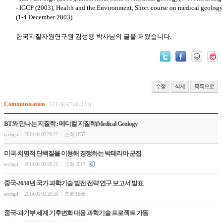
- IGCP (2003), Health and the Environment, Short course on medical geology
(1-4 December 2003).
한국지질자원연구원 김성용 박사님의 글을 퍼왔습니다.
수정
삭제
목록으로
Communication
121개(4/7페이지)
BT와 만나는 지질학 : 메디컬 지질학(Medical Geology
ecobgri
2014.01.02 20:22
조회 1857
|
|
미국-치명적 단백질을 이용해 경쟁하는 박테리아 군집
ecobgri
2014.01.02 20:21
조회 2017
|
|
중국-2050년 국가 과학기술 발전 전략 연구 보고서 발표
ecobgri
2014.01.02 20:20
조회 1868
|
|
중국-과기부 세계 기후변화 대응 과학기술 프로젝트 가동