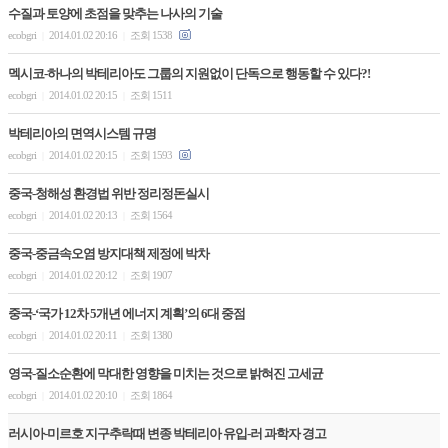
수질과 토양에 초점을 맞추는 나사의 기술
ecobgri
2014.01.02 20:16
조회 1538
|
|
멕시코-하나의 박테리아도 그룹의 지원없이 단독으로 행동할 수 있다?!
ecobgri
2014.01.02 20:15
조회 1511
|
|
박테리아의 면역시스템 규명
ecobgri
2014.01.02 20:15
조회 1593
|
|
중국-청해성 환경법 위반 정리정돈실시
ecobgri
2014.01.02 20:13
조회 1564
|
|
중국-중금속오염 방지대책 제정에 박차
ecobgri
2014.01.02 20:12
조회 1907
|
|
중국-‘국가 12차 5개년 에너지 계획’의 6대 중점
ecobgri
2014.01.02 20:11
조회 1380
|
|
영국-질소순환에 막대한 영향을 미치는 것으로 밝혀진 고세균
ecobgri
2014.01.02 20:10
조회 1864
|
|
러시아-미르호 지구추락때 변종 박테리아 유입-러 과학자 경고