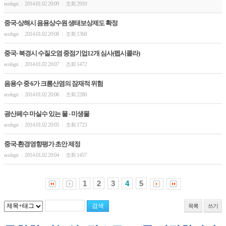
ecobgri
2014.01.02 20:09
조회 2910
|
|
중국-상해시 음용상수원 생태보상제도 확정
ecobgri
2014.01.02 20:08
조회 1368
|
|
중국- 북경시 수질오염 중점기업12개 심사(펩시콜라)
ecobgri
2014.01.02 20:07
조회 1472
|
|
음용수 중 6가 크롬산염의 잠재적 위험
ecobgri
2014.01.02 20:06
조회 2280
|
|
광산페수 마실수 있는 물 - 미생물
ecobgri
2014.01.02 20:05
조회 1723
|
|
중국-환경영향평가 초안 제정
ecobgri
2014.01.02 20:04
조회 1457
|
|
1
2
3
4
5
목록
쓰기