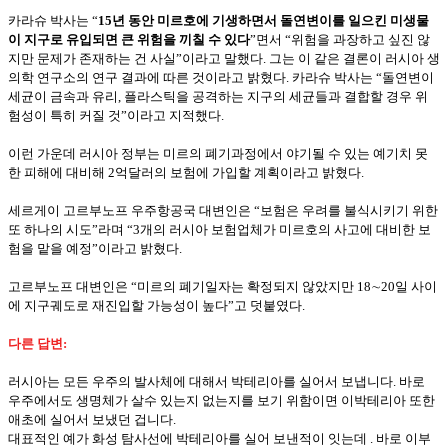
카라슈 박사는 “
15년 동안 미르호에 기생하면서 돌연변이를 일으킨 미생물
이 지구로 유입되면 큰 위험을 끼칠 수 있다
”면서 “위험을 과장하고 싶진 않
지만 문제가 존재하는 건 사실”이라고 말했다. 그는 이 같은 결론이 러시아 생
의학 연구소의 연구 결과에 따른 것이라고 밝혔다. 카라슈 박사는 “돌연변이
세균이 금속과 유리, 플라스틱을 공격하는 지구의 세균들과 결합할 경우 위
험성이 특히 커질 것”이라고 지적했다.
이런 가운데 러시아 정부는 미르의 폐기과정에서 야기될 수 있는 예기치 못
한 피해에 대비해 2억달러의 보험에 가입할 계획이라고 밝혔다.
세르게이 고르부노프 우주항공국 대변인은 “보험은 우려를 불식시키기 위한
또 하나의 시도”라며 “3개의 러시아 보험업체가 미르호의 사고에 대비한 보
험을 맡을 예정”이라고 밝혔다.
고르부노프 대변인은 “미르의 폐기일자는 확정되지 않았지만 18∼20일 사이
에 지구궤도로 재진입할 가능성이 높다”고 덧붙였다.
다른 답변:
러시아는 모든 우주의 발사체에 대해서 박테리아를 실어서 보냅니다. 바로
우주에서도 생명체가 살수 있는지 없는지를 보기 위함이면 이박테리아 또한
애초에 실어서 보냈던 겁니다.
대표적인 예가 화성 탐사선에 박테리아를 실어 보낸적이 잇는데 . 바로 이부