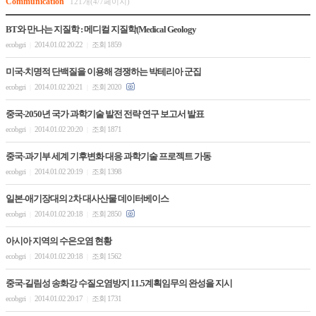
Communication
121개(4/7페이지)
BT와 만나는 지질학 : 메디컬 지질학(Medical Geology
ecobgri
2014.01.02 20:22
조회 1859
|
|
미국-치명적 단백질을 이용해 경쟁하는 박테리아 군집
ecobgri
2014.01.02 20:21
조회 2020
|
|
중국-2050년 국가 과학기술 발전 전략 연구 보고서 발표
ecobgri
2014.01.02 20:20
조회 1871
|
|
중국-과기부 세계 기후변화 대응 과학기술 프로젝트 가동
ecobgri
2014.01.02 20:19
조회 1398
|
|
일본-애기장대의 2차 대사산물 데이터베이스
ecobgri
2014.01.02 20:18
조회 2850
|
|
아시아 지역의 수은오염 현황
ecobgri
2014.01.02 20:18
조회 1562
|
|
중국-길림성 송화강 수질오염방지 11.5계획임무의 완성을 지시
ecobgri
2014.01.02 20:17
조회 1731
|
|