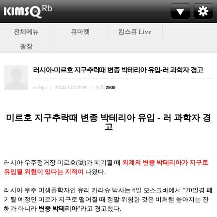
전체메뉴
큐마켓
킴스큐 Live
광장
러시아-미르호 지구추락때 변종 박테리아 유입-러 과학자 경고
ecobgri
조회
|
2014.01.02 20:09
|
2909
미르호 지구추락때 변종 박테리아 유입 - 러 과학자 경
고
러시아 우주정거장 미르호(號)가 폐기될 때
외계의 변종 박테리아가 지구로
유입될 위험이 있다는 지적이
나왔다.
러시아 우주 미생물학자인 유리 카라슈 박사는 6일 모스크바에서 “20일경 폐
기될 예정인 미르가 지구로 떨어질 때 정말 위험한 것은 비처럼 쏟아지는 잔
해가 아니라
변종 박테리아
”라고 경고했다.