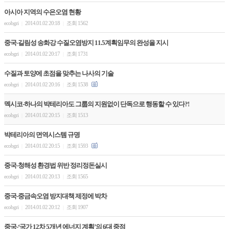
아시아 지역의 수은오염 현황
ecobgri
2014.01.02 20:18
조회 1562
|
|
중국-길림성 송화강 수질오염방지 11.5계획임무의 완성을 지시
ecobgri
2014.01.02 20:17
조회 1731
|
|
수질과 토양에 초점을 맞추는 나사의 기술
ecobgri
2014.01.02 20:16
조회 1538
|
|
멕시코-하나의 박테리아도 그룹의 지원없이 단독으로 행동할 수 있다?!
ecobgri
2014.01.02 20:15
조회 1513
|
|
박테리아의 면역시스템 규명
ecobgri
2014.01.02 20:15
조회 1593
|
|
중국-청해성 환경법 위반 정리정돈실시
ecobgri
2014.01.02 20:13
조회 1565
|
|
중국-중금속오염 방지대책 제정에 박차
ecobgri
2014.01.02 20:12
조회 1907
|
|
중국-‘국가 12차 5개년 에너지 계획’의 6대 중점