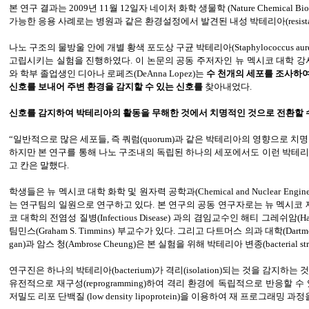
본 연구 결과는 2009년 11월 12일자 네이처 화학 생물학 (Nature Chemical B
가능한 응용 사례로는 병원과 같은 환경설정에서 발견된 내성 박테리아(resistant
나노 구조의 물방울 안에 개별 황색 포도상 구균 박테리아(Staphylococcus aure
고립시키는 실험을 진행하였다. 이 논문의 공동 주저자인 뉴 멕시코 대학 강사이면서
와 학부 졸업생인 디아나 로페즈(DeAnna Lopez)는
수 천개의 세포를 조사하
신호를 보내어 주변 환경을 감지할 수 있는 신호를
찾아내었다.
신호를 감지하여 박테리아의 활동을 무해한 것에서 치명적인 것으로 전환할 수
“일반적으로 많은 세포들, 즉 쿼럼(quorum)과 같은 박테리아의 영향으로 
하지만 본 연구를 통해 나노 구조내의 독립된 하나의 세포에서도 이런 박테리
고 칸은 말했다.
학생들은 뉴 멕시코 대학 화학 및 원자력 공학과(Chemical and Nuclear Enginee
는 연구팀의 일원으로 연구하고 있다. 본 연구의 공동 연구자로는 뉴 멕시코
코 대학의 전염성 질병(Infectious Disease) 과의 겸임교수인 해티 그레쉬암(H
팀민스(Graham S. Timmins) 부교수가 있다. 그리고 다트머스 의과 대학(Dartmouth
gan)과 암스 청(Ambrose Cheung)은 본 실험을 위해 박테리아 변종(bacterial st
연구진은 하나의 박테리아(bacterium)가 격리(isolation)되는 것을 감지
유전적으로 재구성(reprogramming)하여 격리 환경에 독립적으로 반응할 수 
저밀도 리포 단백질 (low density lipoprotein)을 이용하여 재 프로그래밍 과