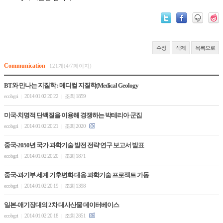
수정
삭제
목록으로
Communication
121개(4/7페이지)
BT와 만나는 지질학 : 메디컬 지질학(Medical Geology
ecobgri
2014.01.02 20:22
조회 1859
|
|
미국-치명적 단백질을 이용해 경쟁하는 박테리아 군집
ecobgri
2014.01.02 20:21
조회 2020
|
|
중국-2050년 국가 과학기술 발전 전략 연구 보고서 발표
ecobgri
2014.01.02 20:20
조회 1871
|
|
중국-과기부 세계 기후변화 대응 과학기술 프로젝트 가동
ecobgri
2014.01.02 20:19
조회 1398
|
|
일본-애기장대의 2차 대사산물 데이터베이스
ecobgri
2014.01.02 20:18
조회 2851
|
|