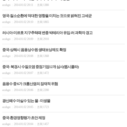
ecobgri
2014.01.02 20:11
조회 1380
|
|
영국-질소순환에 막대한 영향을 미치는 것으로 밝혀진 고세균
ecobgri
2014.01.02 20:10
조회 1865
|
|
러시아-미르호 지구추락때 변종 박테리아 유입-러 과학자 경고
ecobgri
2014.01.02 20:09
조회 2910
|
|
중국-상해시 음용상수원 생태보상제도 확정
ecobgri
2014.01.02 20:08
조회 1368
|
|
중국- 북경시 수질오염 중점기업12개 심사(펩시콜라)
ecobgri
2014.01.02 20:07
조회 1472
|
|
음용수 중 6가 크롬산염의 잠재적 위험
ecobgri
2014.01.02 20:06
조회 2280
|
|
광산페수 마실수 있는 물 - 미생물
ecobgri
2014.01.02 20:05
조회 1723
|
|
중국-환경영향평가 초안 제정
ecobgri
2014.01.02 20:04
조회 1457
|
|