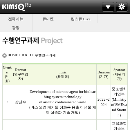
전체메뉴
큐마켓
킴스큐 Live
광장
HOME > R & D > 수행연구과제
Numb
Director
Sponsor
er
Topic
Duration
(연구책임
(재원기
(번
(과제명)
(기간)
자)
관)
호)
중소벤처
Development of microbe agent for bioleac
기업부
hing system technology
2022~2
(Ministry
5
장진수
of arsenic contaminated waste
024
of SMEs a
(비소 오염 폐기물 정화용 용출 이생물 제
nd Startu
제 실증화 기술 개발)
p)
교육과학
기술부