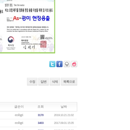
수정
답변
삭제
목록으로
글쓴이
조회
날짜
ecobgri
3170
2019.10.21 21:02
ecobgri
3403
2017.09.01 15:35