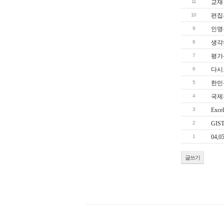
11
교재
10
편집위
9
인명
8
생각
7
평가위원
6
다시
5
한민
4
국제
3
Excel
2
GI
1
04,
글쓰기