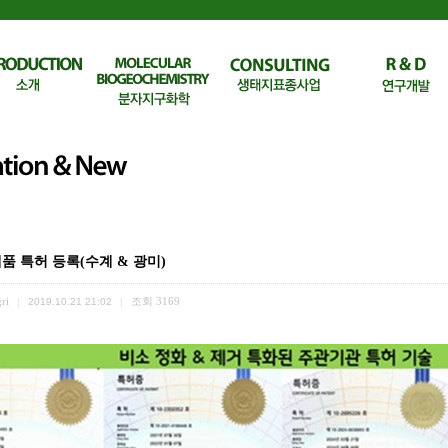
품 특허 등록(수계 & 광미)
ri
조회
3169
|
2019.10.21 21:02
|