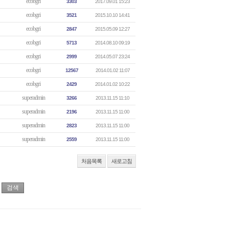
ecobgri
3303
2017.09.01 15:23
ecobgri
3521
2015.10.10 14:41
ecobgri
2847
2015.05.09 12:27
ecobgri
5713
2014.08.10 09:19
ecobgri
2999
2014.05.07 23:24
ecobgri
12567
2014.01.02 11:07
ecobgri
2429
2014.01.02 10:22
superadmin
3266
2013.11.15 11:10
superadmin
2196
2013.11.15 11:00
superadmin
2823
2013.11.15 11:00
superadmin
2559
2013.11.15 11:00
처음목록
새로고침