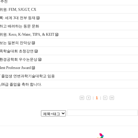
 추천
원: FEM, SJGGT, CX
록: 세계 3대 전부 등재
하고 배려하는 동문 문화
: Keco, K-Water, TIPA, & KEIT
보는 일본의 잔악상
족학술대회 초청강연
환경공학회 우수논문상
lent Professor Award
ST 졸업생 연변과학기술대학교 임용
05,06급 졸업을 축하 합니다.
1