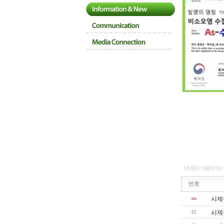
13개(1/1페이지)
번호
>>
시제
12
시제