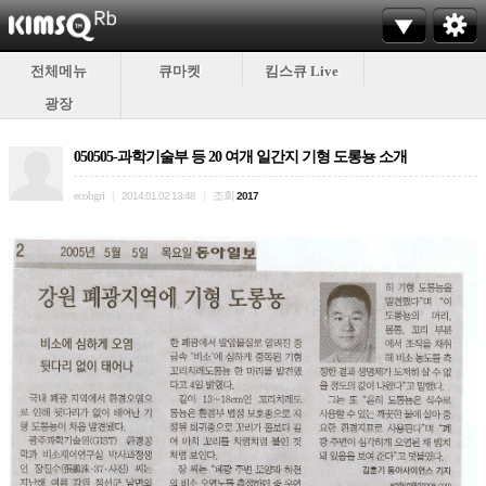
전체메뉴
큐마켓
킴스큐 Live
광장
050505-과학기술부 등 20 여개 일간지 기형 도롱뇽 소개
ecobgri
조회
|
2014.01.02 13:48
|
2017