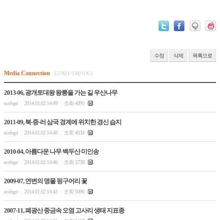
수정
삭제
목록으로
Media Connection
12개(1/1페이지)
2013-06, 광개토대왕 왕릉을 가는 길 우산나무
ecobgri
2014.01.02 14:49
조회 4090
|
|
2011-09, 북-중-러 삼국 경계에 위치한 경신 습지
ecobgri
2014.01.02 14:48
조회 4834
|
|
2010-04, 아름다운 나무 백두산 미인송
ecobgri
2014.01.02 14:46
조회 3738
|
|
2009-07, 연변의 명물 핑구어리 꽃
ecobgri
2014.01.02 14:43
조회 5096
|
|
2007-11, 폐광산 중금속 오염 고사리 생태 지표종