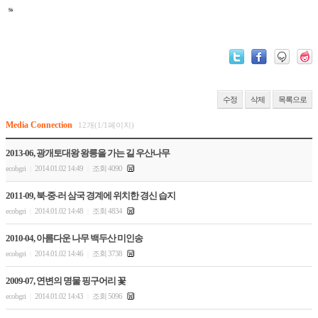
수정
삭제
목록으로
Media Connection
12개(1/1페이지)
2013-06, 광개토대왕 왕릉을 가는 길 우산나무
ecobgri
2014.01.02 14:49
조회 4090
|
|
2011-09, 북-중-러 삼국 경계에 위치한 경신 습지
ecobgri
2014.01.02 14:48
조회 4834
|
|
2010-04, 아름다운 나무 백두산 미인송
ecobgri
2014.01.02 14:46
조회 3738
|
|
2009-07, 연변의 명물 핑구어리 꽃
ecobgri
2014.01.02 14:43
조회 5096
|
|