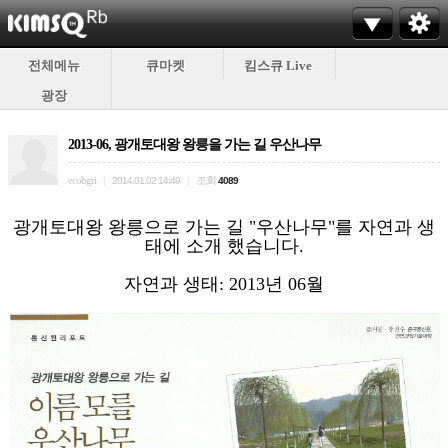
전체메뉴
큐마켓
킴스큐 Live
광장
2013-06, 광개토대왕 왕릉을 가는 길 우산나무
ecobgri
조회
|
2014.01.02 14:49
|
4089
광개토대왕 왕릉으로 가는 길 "우산나무"를 자연과 생
태에 소개 했습니다.
자연과 생태: 2013년 06월