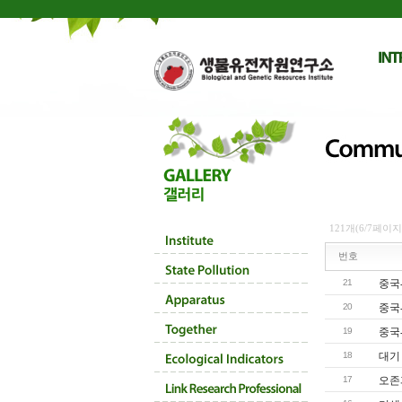
121개(6/7페이지
번호
21
중국
20
중국
19
중국
18
대기
17
오존