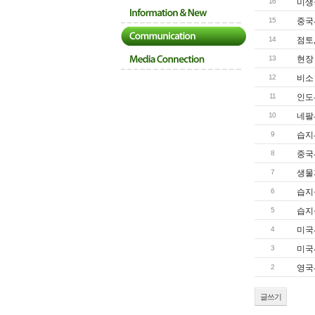
16
미생
15
중국
14
점토,
13
현장
12
비소
11
인도
10
네팔-
9
습지-
8
중국
7
생물
6
습지
5
습지
4
미국
3
미국
2
영국
글쓰기