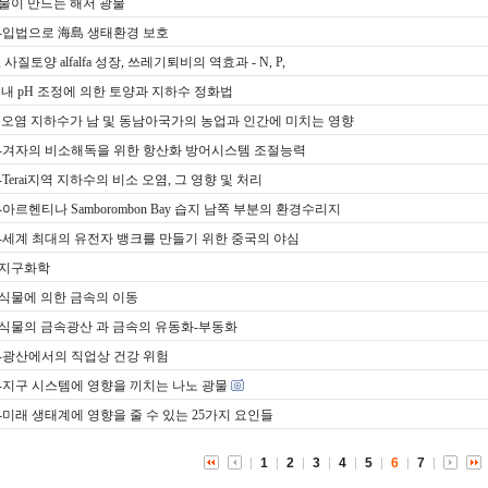
물이 만드는 해저 광물
-입법으로 海島 생태환경 보호
 사질토양 alfalfa 성장, 쓰레기퇴비의 역효과 - N, P,
 내 pH 조정에 의한 토양과 지하수 정화법
 오염 지하수가 남 및 동남아국가의 농업과 인간에 미치는 영향
-겨자의 비소해독을 위한 항산화 방어시스템 조절능력
Terai지역 지하수의 비소 오염, 그 영향 및 처리
아르헨티나 Samborombon Bay 습지 남쪽 부분의 환경수리지
-세계 최대의 유전자 뱅크를 만들기 위한 중국의 야심
지구화학
식물에 의한 금속의 이동
식물의 금속광산 과 금속의 유동화-부동화
-광산에서의 직업상 건강 위험
-지구 시스템에 영향을 끼치는 나노 광물
-미래 생태계에 영향을 줄 수 있는 25가지 요인들
1
2
3
4
5
6
7